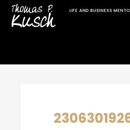
Zum
LIFE AND BUSINESS MENT
Inhalt
springen
23063019