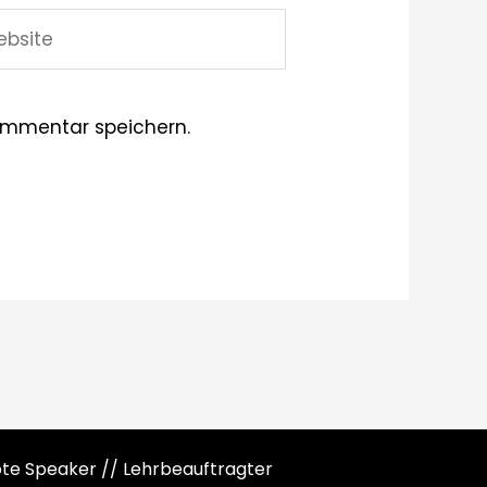
site
ommentar speichern.
note Speaker // Lehrbeauftragter