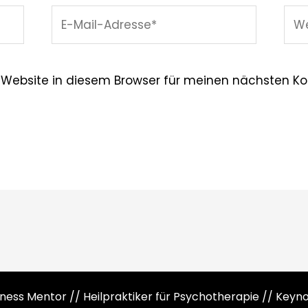
E-
Web
Mail-
Adresse*
 Website in diesem Browser für meinen nächsten K
siness Mentor // Heilpraktiker für Psychotherapie // Key