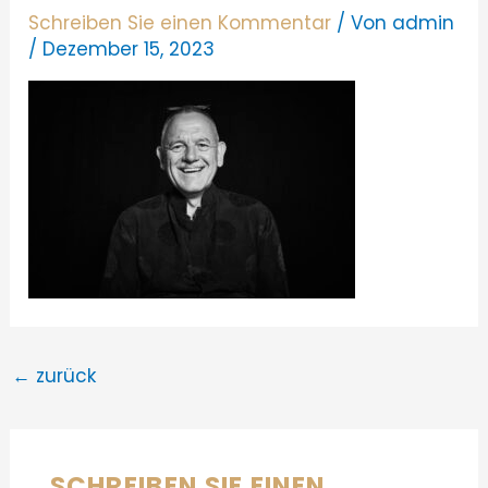
Schreiben Sie einen Kommentar
/ Von
admin
/
Dezember 15, 2023
←
zurück
SCHREIBEN SIE EINEN