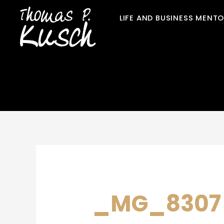
Zum
LIFE AND BUSINESS MENT
Inhalt
springen
_MG_8307