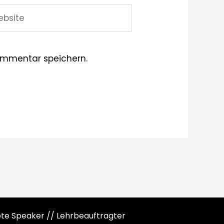
site
ommentar speichern.
note Speaker // Lehrbeauftragter