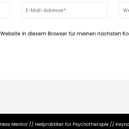
E-
Web
Mail-
Adresse*
 Website in diesem Browser für meinen nächsten K
siness Mentor // Heilpraktiker für Psychotherapie // Key