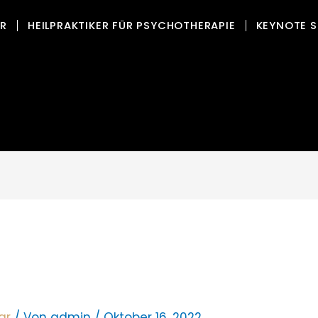
OR
HEILPRAKTIKER FÜR PSYCHOTHERAPIE
KEYNOTE S
ar
/ Von
admin
/
Oktober 16, 2022