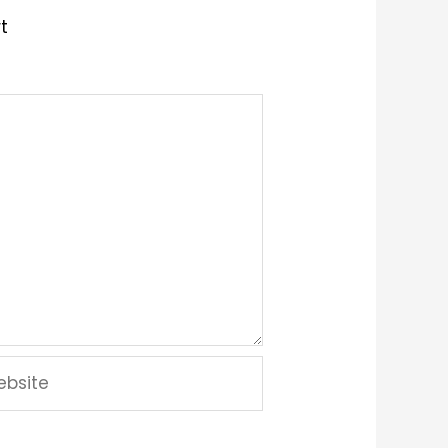
t
site