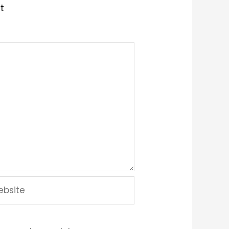
t
site