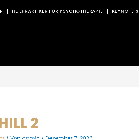
OR
HEILPRAKTIKER FÜR PSYCHOTHERAPIE
KEYNOTE S
ILL 2
ar
/ Von
admin
/
Dezember 7, 2023